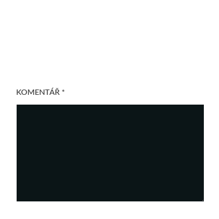
Napsat komentář
Vaše e-mailová adresa nebude zveřejněna.
Vyžadované
informace jsou označeny
*
KOMENTÁŘ
*