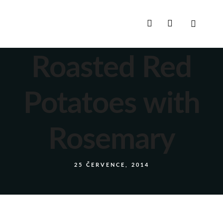
Roasted Red
Potatoes with
Rosemary
25 ČERVENCE, 2014
Calories
480